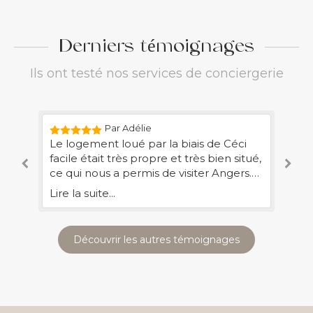
Derniers témoignages
Ils ont testé nos services de conciergerie
Par Adélie
Le logement loué par la biais de Céci
La
 à
facile était très propre et très bien situé,
gr
ce qui nous a permis de visiter Angers.
qu
r
Cécilia a su nous proposer des lieux et
co
Lire la suite...
Lir
et
sorties très adaptés. Nous avons même
ma
it
pris une option où elle nous a emmené
av
visiter un village en faisant notre guide.
te
Découvrir les autres témoignages
Top!
se
tr